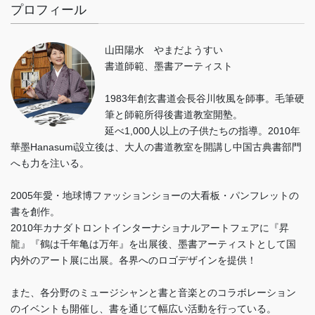
プロフィール
山田陽水 やまだようすい
書道師範、墨書アーティスト
1983年創玄書道会長谷川牧風を師事。毛筆硬
筆と師範所得後書道教室開塾。
延べ1,000人以上の子供たちの指導。2010年
華墨Hanasumi設立後は、大人の書道教室を開講し中国古典書部門
へも力を注いる。
2005年愛・地球博ファッションショーの大看板・パンフレットの
書を創作。
2010年カナダトロントインターナショナルアートフェアに『昇
龍』『鶴は千年亀は万年』を出展後、墨書アーティストとして国
内外のアート展に出展。各界へのロゴデザインを提供！
また、各分野のミュージシャンと書と音楽とのコラボレーション
のイベントも開催し、書を通じて幅広い活動を行っている。