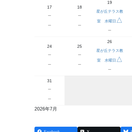
19
17
18
星が丘テラス教
－
－
△
室 水曜日
－
－
－
26
24
25
星が丘テラス教
－
－
△
室 水曜日
－
－
－
31
－
－
2026年7月
Facebook
X