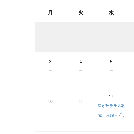
月
火
水
3
4
5
－
－
－
－
－
－
12
10
11
星が丘テラス教
－
－
△
室 水曜日
－
－
－