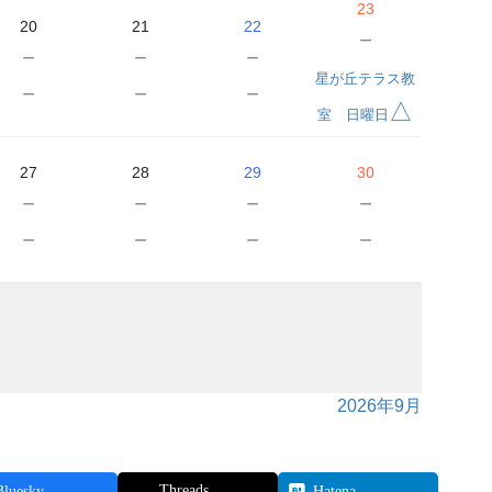
23
20
21
22
－
－
－
－
星が丘テラス教
－
－
－
△
室 日曜日
27
28
29
30
－
－
－
－
－
－
－
－
2026年9月
Threads
Bluesky
Hatena