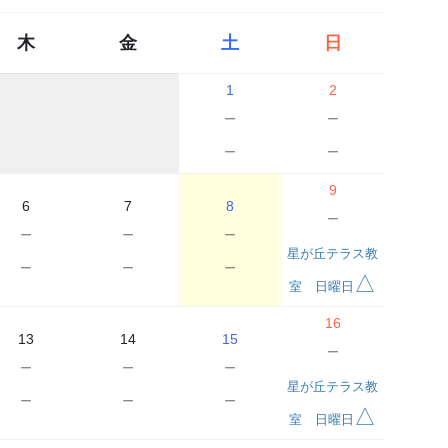
木
金
土
日
1
2
－
－
－
－
9
6
7
8
－
－
－
－
星が丘テラス教
－
－
－
△
室 日曜日
16
13
14
15
－
－
－
－
星が丘テラス教
－
－
－
△
室 日曜日