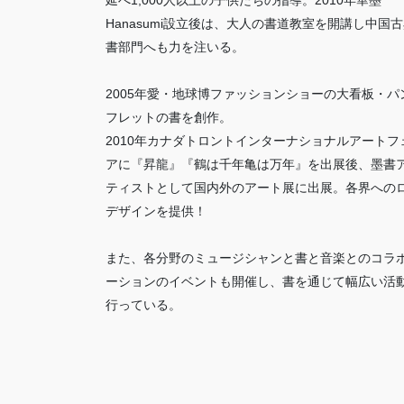
延べ1,000人以上の子供たちの指導。2010年華墨
Hanasumi設立後は、大人の書道教室を開講し中国
書部門へも力を注いる。
2005年愛・地球博ファッションショーの大看板・パ
フレットの書を創作。
2010年カナダトロントインターナショナルアートフ
アに『昇龍』『鶴は千年亀は万年』を出展後、墨書
ティストとして国内外のアート展に出展。各界への
デザインを提供！
また、各分野のミュージシャンと書と音楽とのコラ
ーションのイベントも開催し、書を通じて幅広い活
行っている。