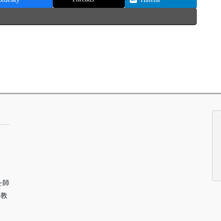
を師
道教