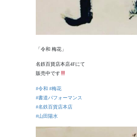
「令和 梅花」
名鉄百貨店本店4Fにて
販売中です
#
令和
#
梅花
#
書道パフォーマンス
#
名鉄百貨店本店
#
山田陽水