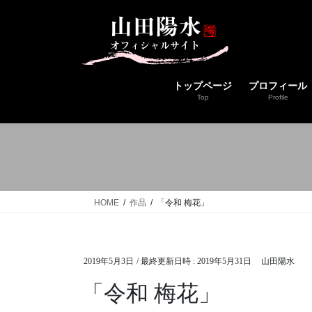
コ
ナ
ン
ビ
テ
ゲ
ン
ー
ツ
シ
トップページ
プロフィール
へ
ョ
Top
Profile
ス
ン
キ
に
ッ
移
プ
動
HOME
作品
「令和 梅花」
2019年5月3日
/ 最終更新日時 :
2019年5月31日
山田陽水
「令和 梅花」