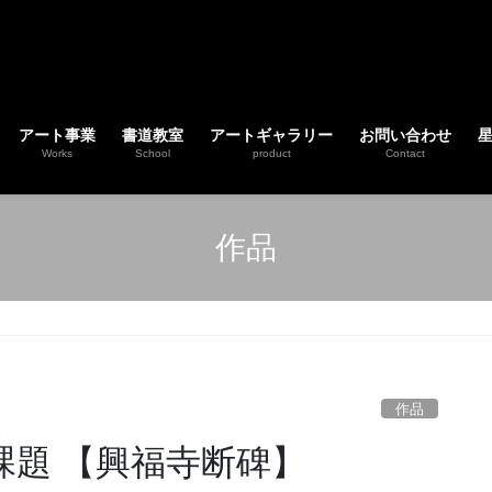
アート事業
書道教室
アートギャラリー
お問い合わせ
Works
School
product
Contact
作品
】
作品
課題 【興福寺断碑】