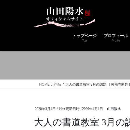
コ
ナ
ン
ビ
テ
ゲ
ン
ー
ツ
シ
トップページ
プロフィール
へ
ョ
Top
Profile
ス
ン
キ
に
ッ
移
プ
動
HOME
作品
大人の書道教室 3月の課題 【興福寺断碑
2020年3月4日
/ 最終更新日時 :
2020年4月1日
山田陽水
大人の書道教室 3月の