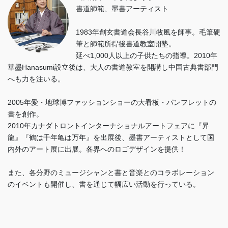
書道師範、墨書アーティスト
1983年創玄書道会長谷川牧風を師事。毛筆硬
筆と師範所得後書道教室開塾。
延べ1,000人以上の子供たちの指導。2010年
華墨Hanasumi設立後は、大人の書道教室を開講し中国古典書部門
へも力を注いる。
2005年愛・地球博ファッションショーの大看板・パンフレットの
書を創作。
2010年カナダトロントインターナショナルアートフェアに『昇
龍』『鶴は千年亀は万年』を出展後、墨書アーティストとして国
内外のアート展に出展。各界へのロゴデザインを提供！
また、各分野のミュージシャンと書と音楽とのコラボレーション
のイベントも開催し、書を通じて幅広い活動を行っている。